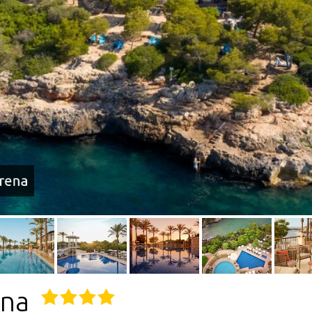
erena
ena