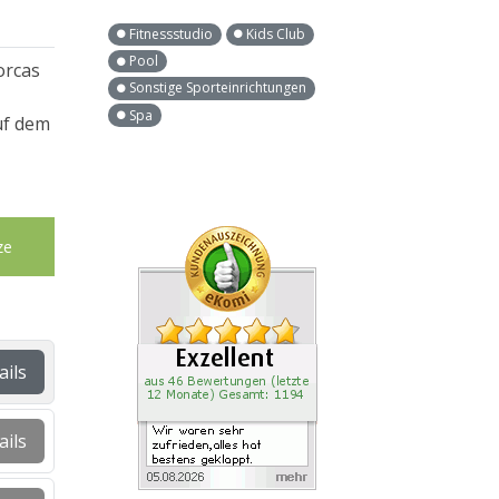
Fitnessstudio
Kids Club
Pool
orcas
Sonstige Sporteinrichtungen
Spa
uf dem
ze
ails
ails