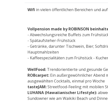
Wifi
in vielen öffentlichen Bereichen und a
Vollpension made by ROBINSON beinhalte
- Abwechslungsreiche Buffets zum Frühstüc
- Spätaufsteher-Frühstück
- Getränke, darunter Tischwein, Bier; Softdr
Hauptmahlzeiten
- Kaffeespezialitäten zum Frühstück - Kuch
WellFood:
Trendorientierte und gesunde Ge
ROBcarpet:
Ein außergewöhnlicher Abend mit
ausgewählten Cocktails, einmal pro Woche
tasteJAM:
Streetfood-Feeling mit mobilen S
LUHANA (Hawaiianischer Lifestyle):
abwec
Sundowner wie am Waikiki Beach und Dinner-