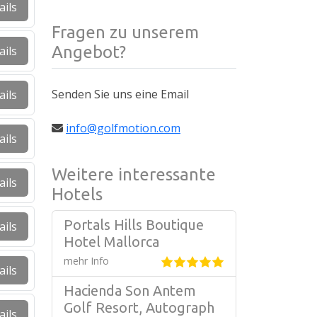
ails
Fragen zu unserem
Angebot?
ails
Senden Sie uns eine Email
ails
info@golfmotion.com
ails
Weitere interessante
ails
Hotels
Portals Hills Boutique
ails
Hotel Mallorca
mehr Info
ails
Hacienda Son Antem
Golf Resort, Autograph
ails