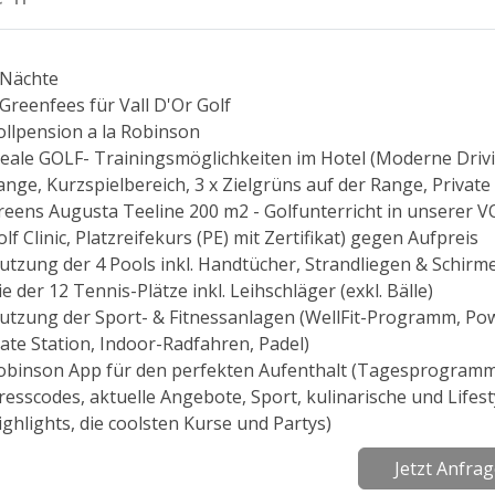
 Nächte
 Greenfees für Vall D'Or Golf
ollpension a la Robinson
deale GOLF- Trainingsmöglichkeiten im Hotel (Moderne Driv
ange, Kurzspielbereich, 3 x Zielgrüns auf der Range, Private
reens Augusta Teeline 200 m2 - Golfunterricht in unserer 
olf Clinic, Platzreifekurs (PE) mit Zertifikat) gegen Aufpreis
utzung der 4 Pools inkl. Handtücher, Strandliegen & Schirm
ie der 12 Tennis-Plätze inkl. Leihschläger (exkl. Bälle)
utzung der Sport- & Fitnessanlagen (WellFit-Programm, Po
late Station, Indoor-Radfahren, Padel)
obinson App für den perfekten Aufenthalt (Tagesprogramm
resscodes, aktuelle Angebote, Sport, kulinarische und Lifest
ighlights, die coolsten Kurse und Partys)
Jetzt Anfra