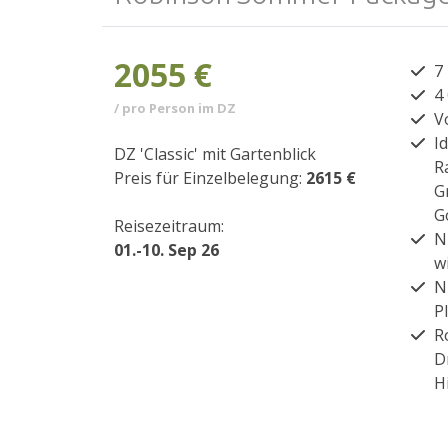
2055 €
7
4
/ pro Person im DZ
V
I
DZ 'Classic' mit Gartenblick
R
Preis für Einzelbelegung:
2615 €
G
G
Reisezeitraum:
N
01.-10. Sep 26
w
N
P
R
D
H