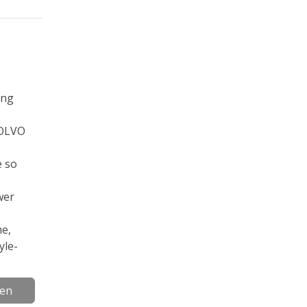
ing
VOLVO
e so
wer
e,
yle-
gen