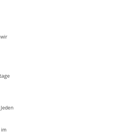
 wir
ntage
 Jeden
 im