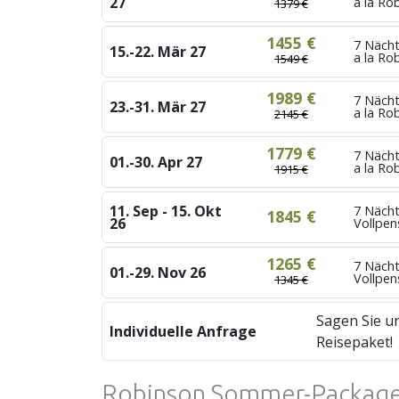
27
a la Ro
1379 €
1455 €
7 Nächt
15.-22. Mär 27
a la Ro
1549 €
1989 €
7 Nächt
23.-31. Mär 27
a la Ro
2145 €
1779 €
7 Nächt
01.-30. Apr 27
a la Ro
1915 €
11. Sep - 15. Okt
7 Näch
1845 €
26
Vollpen
1265 €
7 Näch
01.-29. Nov 26
Vollpen
1345 €
Sagen Sie un
Individuelle Anfrage
Reisepaket!
Robinson Sommer-Package 