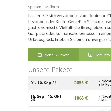
Spanien | Mallorca
Lassen Sie sich verzaubern vom Robinson Clu
bezaubernder Küste. Genießen Sie luxuriöse
gastronomische Vielfalt, die ihresgleichen
Golfplatz oder kulinarische Genüsse in einem
Urlaubsglück. Erleben Sie einen unvergessli
Preise & Pakete
Hotelinfo
Unsere Pakete
7 Nächt
2055 €
01.-10. Sep 26
a la Ro
16. Sep - 15. Okt
7 Nächt
1865 €
26
a la Ro