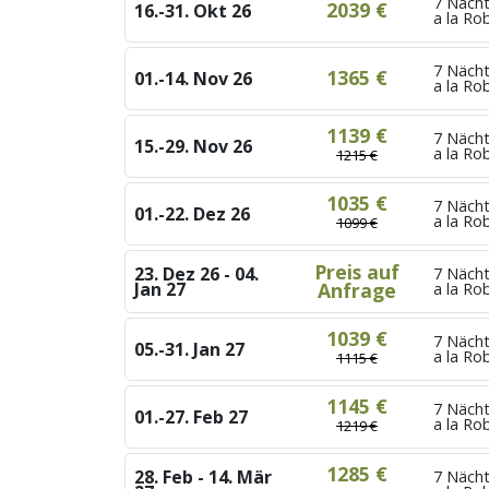
7 Nächt
2039 €
16.-31. Okt 26
a la Ro
7 Nächt
1365 €
01.-14. Nov 26
a la Ro
1139 €
7 Nächt
15.-29. Nov 26
a la Ro
1215 €
1035 €
7 Nächt
01.-22. Dez 26
a la Ro
1099 €
Preis auf
23. Dez 26 - 04.
7 Nächt
Jan 27
Anfrage
a la Ro
1039 €
7 Nächt
05.-31. Jan 27
a la Ro
1115 €
1145 €
7 Nächt
01.-27. Feb 27
a la Ro
1219 €
1285 €
28. Feb - 14. Mär
7 Nächt