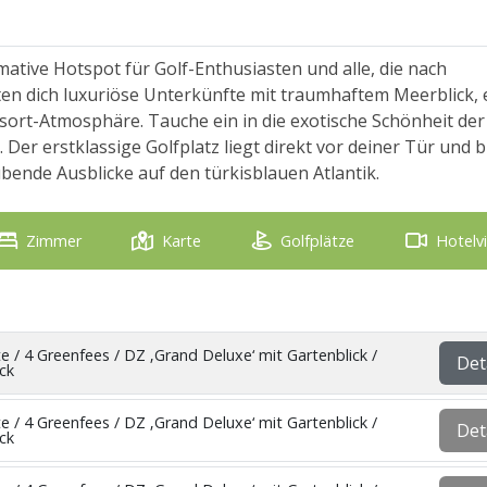
timative Hotspot für Golf-Enthusiasten und alle, die nach
n dich luxuriöse Unterkünfte mit traumhaftem Meerblick, 
esort-Atmosphäre. Tauche ein in die exotische Schönheit der
 Der erstklassige Golfplatz liegt direkt vor deiner Tür und b
ende Ausblicke auf den türkisblauen Atlantik.
Zimmer
Karte
Golfplätze
Hotelv
e / 4 Greenfees / DZ ‚Grand Deluxe‘ mit Gartenblick /
Det
ck
e / 4 Greenfees / DZ ‚Grand Deluxe‘ mit Gartenblick /
Det
ck