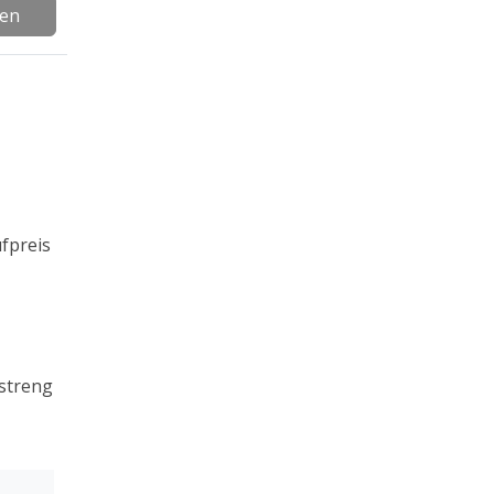
gen
fpreis
streng