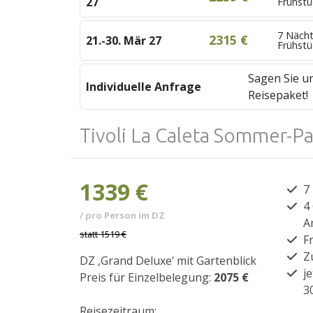
27
Frühstü
7 Nächt
2315 €
21.-30. Mär 27
Frühstü
Sagen Sie un
Individuelle Anfrage
Reisepaket!
Tivoli La Caleta Sommer-Pa
1339 €
7
4
/ pro Person im DZ
A
statt
1519 €
F
Z
DZ ‚Grand Deluxe‘ mit Gartenblick
j
Preis für Einzelbelegung:
2075 €
3
Reisezeitraum: