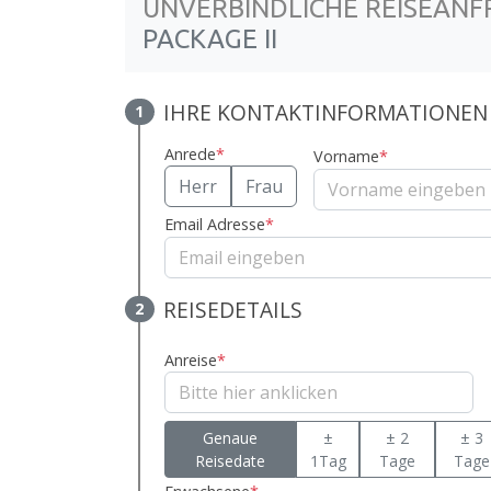
UNVERBINDLICHE REISEANF
PACKAGE II
IHRE KONTAKTINFORMATIONEN
1
Anrede
*
Vorname
*
Herr
Frau
Email Adresse
*
REISEDETAILS
2
Anreise
*
Genaue
±
± 2
± 3
Reisedate
1Tag
Tage
Tage