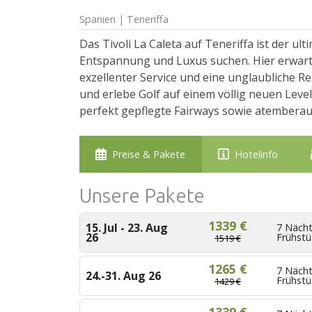
Spanien | Teneriffa
Das Tivoli La Caleta auf Teneriffa ist der ul
Entspannung und Luxus suchen. Hier erwarte
exzellenter Service und eine unglaubliche R
und erlebe Golf auf einem völlig neuen Level.
perfekt gepflegte Fairways sowie atemberaub
Preise & Pakete
Hotelinfo
Unsere Pakete
1339 €
15. Jul - 23. Aug
7 Nächt
26
Frühstü
1519 €
1265 €
7 Nächt
24.-31. Aug 26
Frühstü
1429 €