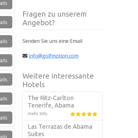
ails
Fragen zu unserem
Angebot?
ails
Senden Sie uns eine Email
ails
info@golfmotion.com
ails
Weitere interessante
ails
Hotels
The Ritz-Carlton
ails
Tenerife, Abama
mehr Info
ails
Las Terrazas de Abama
Suites
ails