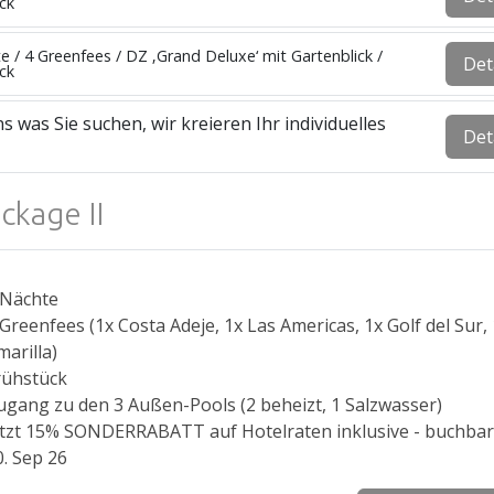
ck
e / 4 Greenfees / DZ ‚Grand Deluxe‘ mit Gartenblick /
Det
ck
s was Sie suchen, wir kreieren Ihr individuelles
Det
ckage II
 Nächte
 Greenfees (1x Costa Adeje, 1x Las Americas, 1x Golf del Sur,
marilla)
rühstück
ugang zu den 3 Außen-Pools (2 beheizt, 1 Salzwasser)
etzt 15% SONDERRABATT auf Hotelraten inklusive - buchbar
0. Sep 26