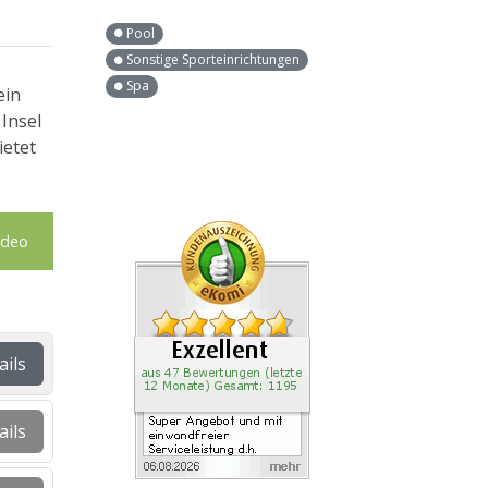
Pool
Sonstige Sporteinrichtungen
Spa
ein
 Insel
ietet
ideo
ails
ails