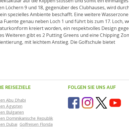
pektakulär auf die Klippen stossen und somit ein einmaliges
den Löchern 9 und 18, gegenüber des Clubhauses, wird durc
in spezielles Ambiente beschafft. Eine weitere Wasserzone 
a Fuente genau neben Loch 1 und führt bis zum 17. Loch, w
 naturkonform kreiert worden, ein respektvolles Design geg
s Weiteren gibt es 2 Putting Greens und eine Chipping Zon
entierung, mit leichtem Anstieg. Die Golfschule bietet
E REISEZIELE
FOLGEN SIE UNS AUF
sen Abu Dhabi
isen Ägypten
sen Bulgarien
sen Dominikanische Republik
sen Dubai
Golfreisen Florida