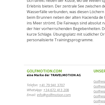
sich direkt neben der Küste, wo die Wellen s
Erlebnis bieten. Der zentrale See zwischen 
Wasserfälle verbunden, was diesen Löchern e
beim Brunnen neben der alten Hacienda de l
ins Meer strömt. Die Fairways sind absolut
der hier vorherrschenden Begebenheiten. De
kurze Schläge. Übungsplatz mit südlicher Ori
personalisierte Trainingsprogramme.
GOLFMOTION.COM
UNSER
eine Marke der TRAVELMOTION AG
Golfrei
Telefon:
+41 79 941 3707
Golfre
WhatsApp:
+34 672 413 208
Golfrei
Email:
info@golfmotion.com
Golfrei
Golfrei