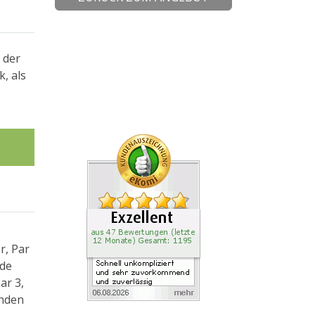
 der
k, als
r, Par
nde
ar 3,
inden