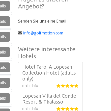
Angebot?
ails
Senden Sie uns eine Email
ails
info@golfmotion.com
ails
Weitere interessante
ails
Hotels
Hotel Faro, A Lopesan
ails
Collection Hotel (adults
only)
ails
mehr Info
Lopesan Villa del Conde
ails
Resort & Thalasso
mehr Info