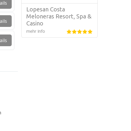
ails
Lopesan Costa
Meloneras Resort, Spa &
ails
Casino
mehr Info
ails
n