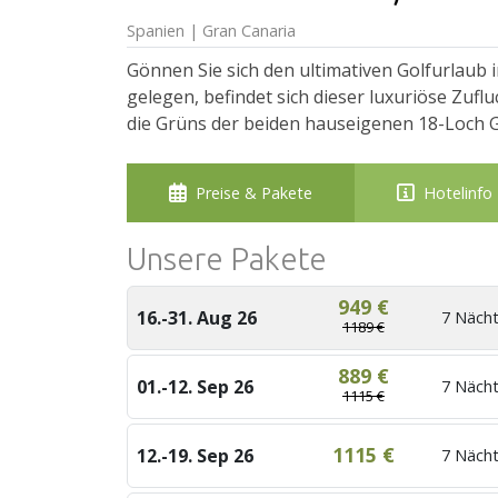
Spanien | Gran Canaria
Gönnen Sie sich den ultimativen Golfurlaub i
gelegen, befindet sich dieser luxuriöse Zuf
die Grüns der beiden hauseigenen 18-Loch 
Preise & Pakete
Hotelinfo
Unsere Pakete
949 €
16.-31. Aug 26
7 Näch
1189 €
889 €
01.-12. Sep 26
7 Näch
1115 €
1115 €
12.-19. Sep 26
7 Näch