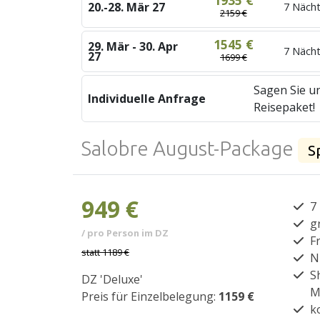
1935 €
20.-28. Mär 27
7 Nächt
2159 €
1545 €
29. Mär - 30. Apr
7 Nächt
27
1699 €
Sagen Sie un
Individuelle Anfrage
Reisepaket!
Salobre August-Package
S
949 €
7
g
/ pro Person im DZ
F
statt
1189 €
N
S
DZ 'Deluxe'
M
Preis für Einzelbelegung:
1159 €
k