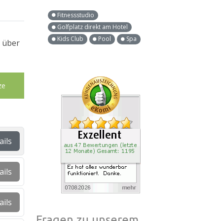
Fitnessstudio
Golfplatz direkt am Hotel
Kids Club
Pool
Spa
k über
ze
ails
ails
ails
Fragen zu unserem