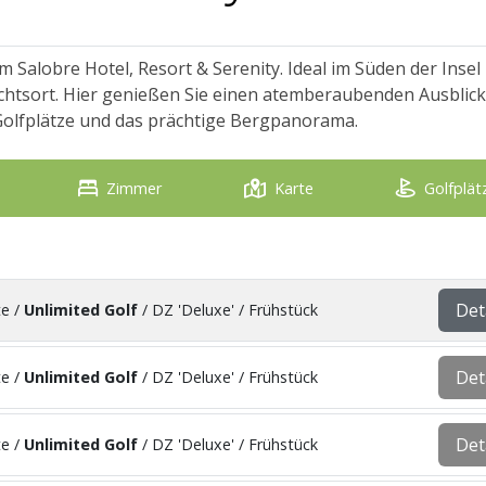
m Salobre Hotel, Resort & Serenity. Ideal im Süden der Insel
luchtsort. Hier genießen Sie einen atemberaubenden Ausblic
Golfplätze und das prächtige Bergpanorama.
Zimmer
Karte
Golfplät
Det
te /
Unlimited Golf
/ DZ 'Deluxe' / Frühstück
Det
te /
Unlimited Golf
/ DZ 'Deluxe' / Frühstück
Det
te /
Unlimited Golf
/ DZ 'Deluxe' / Frühstück