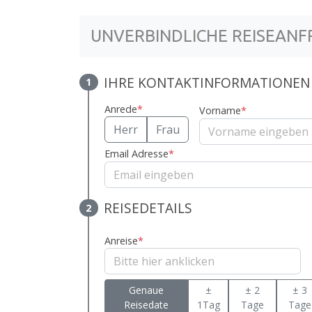
UNVERBINDLICHE REISEANF
IHRE KONTAKTINFORMATIONEN
1
Anrede
*
Vorname
*
Herr
Frau
Email Adresse
*
REISEDETAILS
2
Anreise
*
Genaue
±
± 2
± 3
Reisedate
1Tag
Tage
Tage