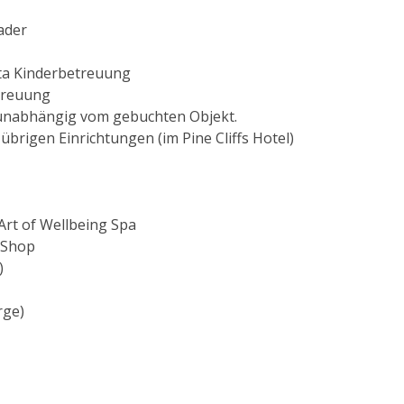
ader
ata Kinderbetreuung
etreuung
 unabhängig vom gebuchten Objekt.
rigen Einrichtungen (im Pine Cliffs Hotel)
Art of Wellbeing Spa
f Shop
)
rge)