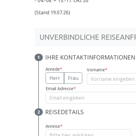
- 04.-08. + 15.-17. Okt 26
(Stand 19.07.26)
UNVERBINDLICHE REISEANF
IHRE KONTAKTINFORMATIONEN
1
Anrede
*
Vorname
*
Herr
Frau
Email Adresse
*
REISEDETAILS
2
Anreise
*