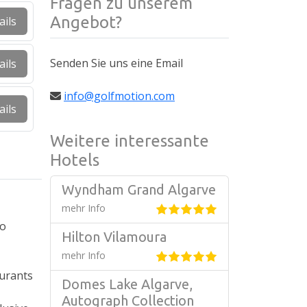
Fragen zu unserem
Angebot?
ails
Senden Sie uns eine Email
ails
info@golfmotion.com
ails
Weitere interessante
Hotels
Wyndham Grand Algarve
mehr Info
ro
Hilton Vilamoura
mehr Info
urants
Domes Lake Algarve,
Autograph Collection