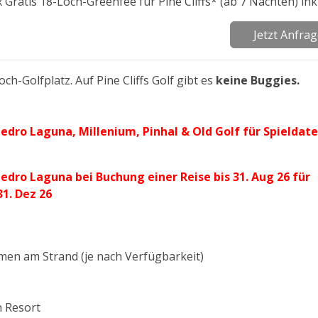
x Gratis 18-Loch-Greenfee für Pine Cliffs* (ab 7 Nächten) ink
Jetzt Anfra
h-Golfplatz. Auf Pine Cliffs Golf gibt es
keine Buggies.
edro Laguna, Millenium, Pinhal & Old Golf für Spieldat
edro Laguna bei Buchung einer Reise bis 31. Aug 26 für
31. Dez 26
en am Strand (je nach Verfügbarkeit)
n Resort