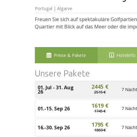
Portugal | Algarve
Freuen Sie sich auf spektakuläre Golfpartie
Quartier mit Blick auf das Meer oder die im
Preise & Pakete
Hotelinfo
Unsere Pakete
2445 €
01. Jul - 31. Aug
7 Nächt
26
2515 €
1619 €
01.-15. Sep 26
7 Nächt
1745 €
1795 €
16.-30. Sep 26
7 Nächt
1869 €