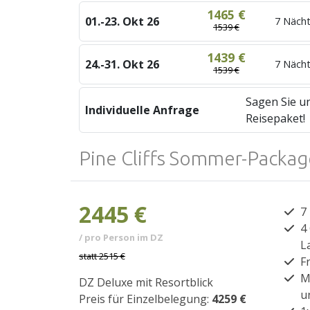
1465 €
01.-23. Okt 26
7 Nächt
1539 €
1439 €
24.-31. Okt 26
7 Nächt
1539 €
Sagen Sie un
Individuelle Anfrage
Reisepaket!
Pine Cliffs Sommer-Packag
2445 €
7
4
/ pro Person im DZ
L
statt
2515 €
F
M
DZ Deluxe mit Resortblick
u
Preis für Einzelbelegung:
4259 €