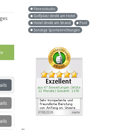
Fitnessstudio
Golfplatz direkt am Hotel
iges
Hotel direkt am Strand
Pool
Sonstige Sporteinrichtungen
ze
ails
ails
ails