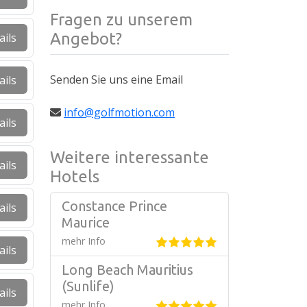
Fragen zu unserem
Angebot?
ails
Senden Sie uns eine Email
ails
info@golfmotion.com
ails
Weitere interessante
ails
Hotels
Constance Prince
ails
Maurice
mehr Info
ails
Long Beach Mauritius
(Sunlife)
ails
mehr Info