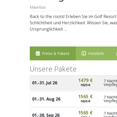
Mauritius
Back to the roots! Erleben Sie im Golf Resor
Schlichtheit und Herzlichkeit. Wissen Sie, was
Ursprünglichkeit …
Preise & Pakete
Hotelinfo
Unsere Pakete
1479 €
7 Näch
01.-31. Jul 26
Verpfl
1825 €
1565 €
7 Näch
01.-31. Aug 26
Verpfl
1825 €
1565 €
7 Näch
01.-30. Sep 26
Verpfl