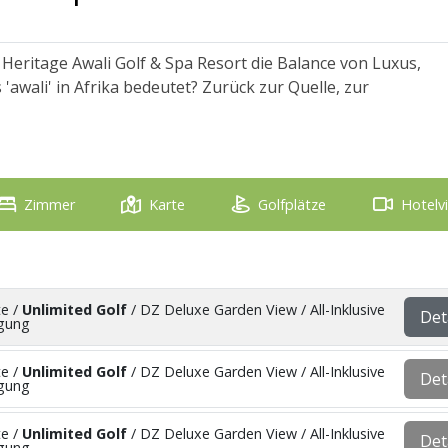
t Heritage Awali Golf & Spa Resort die Balance von Luxus,
 'awali' in Afrika bedeutet? Zurück zur Quelle, zur
Zimmer
Karte
Golfplätze
Hotelv
te /
Unlimited Golf
/ DZ Deluxe Garden View / All-Inklusive
Det
egung
te /
Unlimited Golf
/ DZ Deluxe Garden View / All-Inklusive
Det
egung
te /
Unlimited Golf
/ DZ Deluxe Garden View / All-Inklusive
Det
egung