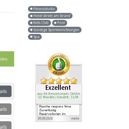
Fitnessstudio
Hotel direkt am Strand
Kids Club
Pool
Sonstige Sporteinrichtungen
Spa
ideo
ails
ails
ails