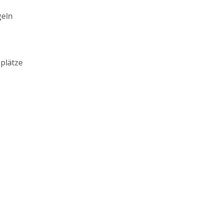
geln
plätze