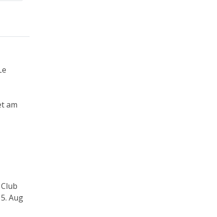
Le
et am
 Club
5. Aug