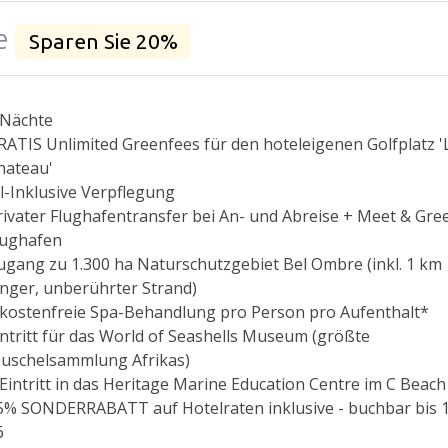
ge
Sparen Sie 20%
 Nächte
RATIS Unlimited Greenfees für den hoteleigenen Golfplatz '
hateau'
ll-Inklusive Verpflegung
rivater Flughafentransfer bei An- und Abreise + Meet & Gre
lughafen
ugang zu 1.300 ha Naturschutzgebiet Bel Ombre (inkl. 1 km
anger, unberührter Strand)
 kostenfreie Spa-Behandlung pro Person pro Aufenthalt*
intritt für das World of Seashells Museum (größte
uschelsammlung Afrikas)
 Eintritt in das Heritage Marine Education Centre im C Beach
5% SONDERRABATT auf Hotelraten inklusive - buchbar bis 1
6