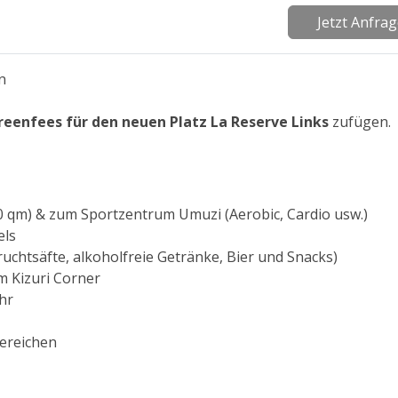
Jetzt Anfra
n
reenfees für den neuen Platz La Reserve Links
zufügen.
0 qm) & zum Sportzentrum Umuzi (Aerobic, Cardio usw.)
els
ruchtsäfte, alkoholfreie Getränke, Bier und Snacks)
m Kizuri Corner
Uhr
Bereichen