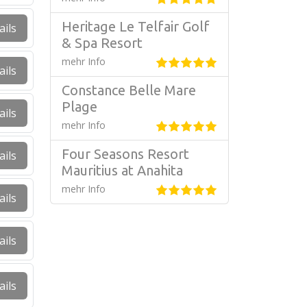
Heritage Le Telfair Golf
ails
& Spa Resort
mehr Info
ails
Constance Belle Mare
Plage
ails
mehr Info
Four Seasons Resort
ails
Mauritius at Anahita
mehr Info
ails
ails
ails