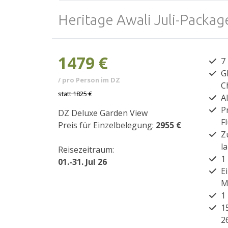
Heritage Awali Juli-Packa
1479 €
7
G
/ pro Person im DZ
C
statt
1825 €
A
P
DZ Deluxe Garden View
F
Preis für Einzelbelegung:
2955 €
Z
l
Reisezeitraum:
1
01.-31. Jul 26
E
M
1
1
2