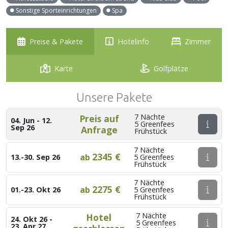
Sonstige Sporteinrichtungen
Spa
Preise & Pakete
Hotelinfo
Zimmer
Karte
Golfplätze
Unsere Pakete
7 Nächte
Preis auf
04. Jun - 12.
5 Greenfees
Sep 26
Anfrage
Frühstück
7 Nächte
2345 €
ab
13.-30. Sep 26
5 Greenfees
Frühstück
7 Nächte
2275 €
ab
01.-23. Okt 26
5 Greenfees
Frühstück
7 Nächte
Hotel
24. Okt 26 -
5 Greenfees
23. Apr 27