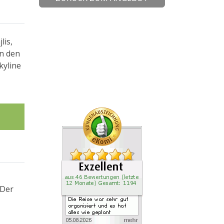
lis,
in den
kyline
 Der